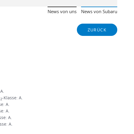
News von uns
News von Subaru
ZURÜCK
 A.
O
-Klasse: A.
2
se: A.
se: A.
sse: A.
sse: A.