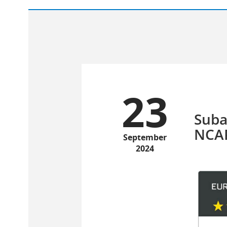
23
Suba
NCAP
September
2024