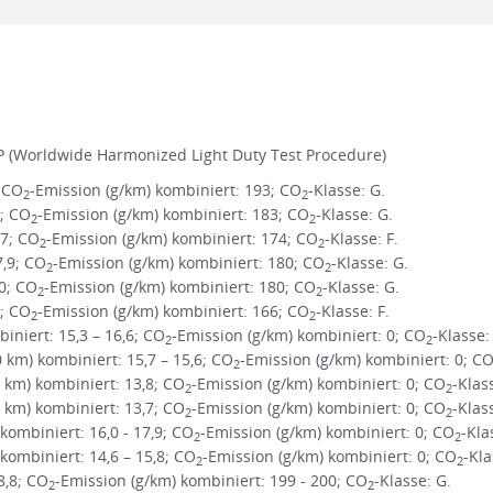
 (Worldwide Harmonized Light Duty Test Procedure)
; CO
-Emission (g/km) kombiniert: 193; CO
-Klasse: G.
2
2
1; CO
-Emission (g/km) kombiniert: 183; CO
-Klasse: G.
2
2
,7; CO
-Emission (g/km) kombiniert: 174; CO
-Klasse: F.
2
2
7,9; CO
-Emission (g/km) kombiniert: 180; CO
-Klasse: G.
2
2
,0; CO
-Emission (g/km) kombiniert: 180; CO
-Klasse: G.
2
2
3; CO
-Emission (g/km) kombiniert: 166; CO
-Klasse: F.
2
2
niert: 15,3 – 16,6; CO
-Emission (g/km) kombiniert: 0; CO
-Klasse:
2
2
m) kombiniert: 15,7 – 15,6; CO
-Emission (g/km) kombiniert: 0; C
2
km) kombiniert: 13,8; CO
-Emission (g/km) kombiniert: 0; CO
-Klas
2
2
km) kombiniert: 13,7; CO
-Emission (g/km) kombiniert: 0; CO
-Klas
2
2
ombiniert: 16,0 - 17,9; CO
-Emission (g/km) kombiniert: 0; CO
-Kla
2
2
ombiniert: 14,6 – 15,8; CO
-Emission (g/km) kombiniert: 0; CO
-Kla
2
2
8,8; CO
-Emission (g/km) kombiniert: 199 - 200; CO
-Klasse: G.
2
2