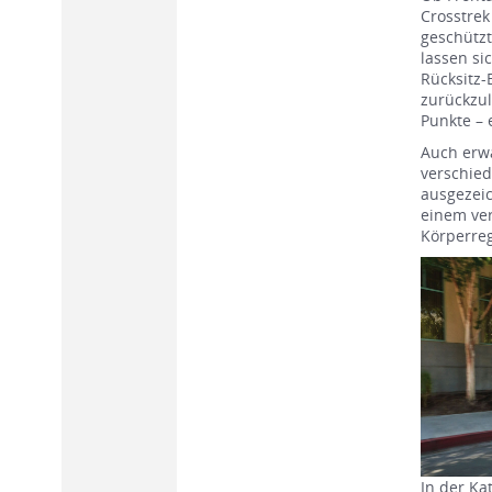
Crosstrek
geschützt
lassen si
Rücksitz-
zurückzul
Punkte – 
Auch erwa
verschied
ausgezeic
einem ver
Körperreg
In der Ka