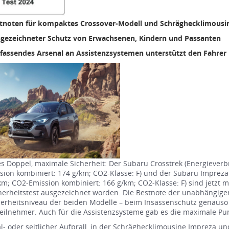
tnoten für kompaktes Crossover-Modell und Schräghecklimousi
gezeichneter Schutz von Erwachsenen, Kindern und Passanten
assendes Arsenal an Assistenzsystemen unterstützt den Fahrer
 Doppel, maximale Sicherheit: Der Subaru Crosstrek (Energieverbr
ion kombiniert: 174 g/km; CO2-Klasse: F) und der Subaru Impreza
 km; CO2-Emission kombiniert: 166 g/km; CO2-Klasse: F) sind jetzt m
erheitstest ausgezeichnet worden. Die Bestnote der unabhängigen
erheitsniveau der beiden Modelle – beim Insassenschutz genauso
eilnehmer. Auch für die Assistenzsysteme gab es die maximale Pu
l- oder seitlicher Aufprall, in der Schräghecklimousine Impreza 