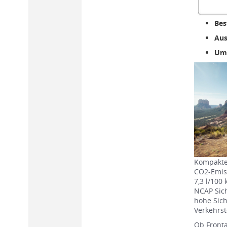
Bes
Aus
Umf
Kompaktes
CO2-Emiss
7,3 l/100
NCAP Sich
hohe Sich
Verkehrst
Ob Fronta