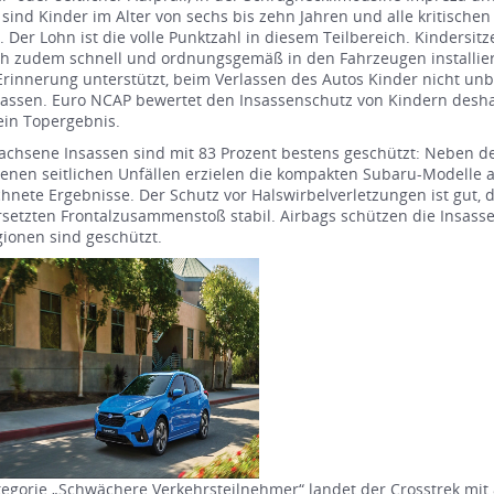
 sind Kinder im Alter von sechs bis zehn Jahren und alle kritisch
. Der Lohn ist die volle Punktzahl in diesem Teilbereich. Kinders
ch zudem schnell und ordnungsgemäß in den Fahrzeugen installier
Erinnerung unterstützt, beim Verlassen des Autos Kinder nicht un
assen. Euro NCAP bewertet den Insassenschutz von Kindern desha
ein Topergebnis.
chsene Insassen sind mit 83 Prozent bestens geschützt: Neben d
enen seitlichen Unfällen erzielen die kompakten Subaru-Modelle 
hnete Ergebnisse. Der Schutz vor Halswirbelverletzungen ist gut, di
setzten Frontalzusammenstoß stabil. Airbags schützen die Insassen 
ionen sind geschützt.
tegorie „Schwächere Verkehrsteilnehmer“ landet der Crosstrek mit