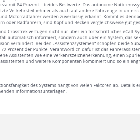
eza mit 84 Prozent – beides Bestwerte. Das autonome Notbremssys
zte Verkehrsteilnehmer als auch auf andere Fahrzeuge in untersc
 und Motorradfahrer werden zuverlässig erkannt. Kommt es denn
n oder Radfahrern, sind Kopf und Becken vergleichsweise gut ges
nd Crosstrek verfügen nicht nur über ein fortschrittliches eCall-Sy
all automatisch informiert, sondern auch über ein System, das s
lision verhindert. Bei den „Assistenzsystemen“ schöpfen beide Su
 72 Prozent der Punkte. Verantwortlich dafür ist das Fahrerassiste
ene Assistenten wie eine Verkehrszeichenerkennung, einen Spurlei
eassistenten und weitere Komponenten kombiniert und so ein eng
tionsfähigkeit des Systems hängt von vielen Faktoren ab. Details 
henden Informationsunterlagen.