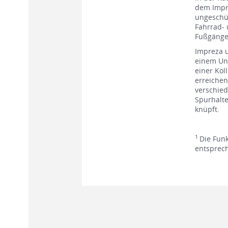
dem Impr
ungeschüt
Fahrrad-
Fußgänger
Impreza u
einem Unf
einer Kol
erreichen
verschied
Spurhalt
knüpft.
1
Die Funk
entsprec